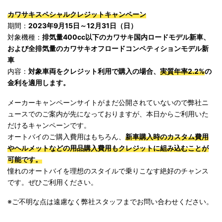
カワサキスペシャルクレジットキャンペーン
期間：
2023年9月15日～12月31日（日）
対象機種：
排気量400cc以下のカワサキ国内ロードモデル新車、
および全排気量のカワサキオフロードコンペティションモデル新
車
内容：
対象車両をクレジット利用で購入の場合、
実質年率2.2%
の
金利を適用します。
メーカーキャンペーンサイトがまだ公開されていないので弊社ニ
ュースでのご案内が先になっておりますが、本日からご利用いた
だけるキャンペーンです。
オートバイのご購入費用はもちろん、
新車購入時のカスタム費用
やヘルメットなどの用品購入費用もクレジットに組み込むことが
可能です。
憧れのオートバイを理想のスタイルで乗りこなす絶好のチャンス
です。ぜひご利用ください。
※ご不明な点は遠慮なく弊社スタッフまでお問い合わせください。