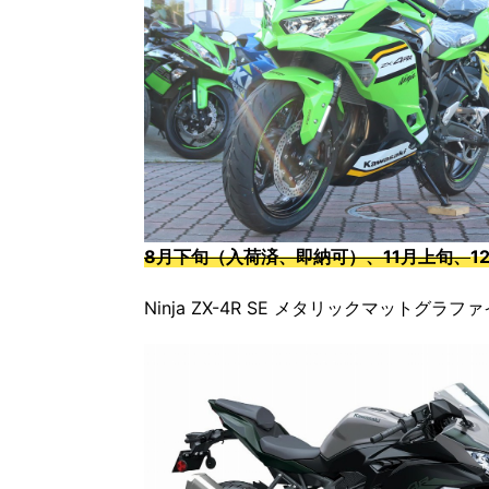
8月下旬（入荷済、即納可）、11月上旬、
1
Ninja ZX-4R SE メタリックマット