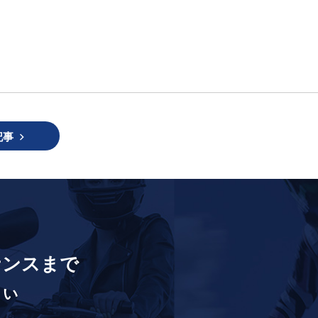
。
記事
ナンスまで
さい