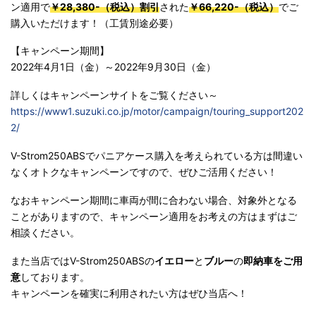
ン適用で
￥28,380-（税込）割引
された
￥66,220-（税込）
でご
購入いただけます！（工賃別途必要）
【キャンペーン期間】
2022年4月1日（金）～2022年9月30日（金）
詳しくはキャンペーンサイトをご覧ください～
https://www1.suzuki.co.jp/motor/campaign/touring_support202
2/
V-Strom250ABSでパニアケース購入を考えられている方は間違い
なくオトクなキャンペーンですので、ぜひご活用ください！
なおキャンペーン期間に車両が間に合わない場合、対象外となる
ことがありますので、キャンペーン適用をお考えの方はまずはご
相談ください。
また当店ではV-Strom250ABSの
イエロー
と
ブルー
の
即納車をご用
意
しております。
キャンペーンを確実に利用されたい方はぜひ当店へ！