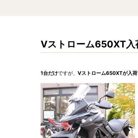
Vストローム650XT
1台だけ
ですが、
Vストローム650XTが入