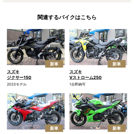
関連するバイクはこちら
新車
新車
スズキ
スズキ
ジクサー150
Vストローム250
2023モデル
1台即納可
新車
新車