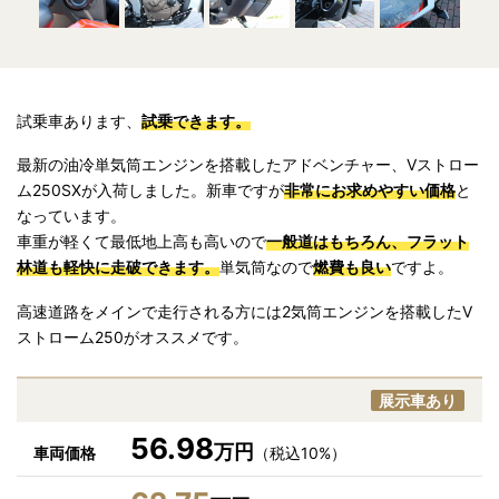
試乗車あります、
試乗できます。
最新の油冷単気筒エンジンを搭載したアドベンチャー、Vストロー
ム250SXが入荷しました。新車ですが
非常にお求めやすい価格
と
なっています。
車重が軽くて最低地上高も高いので
一般道はもちろん、フラット
林道も軽快に走破できます。
単気筒なので
燃費も良い
ですよ。
高速道路をメインで走行される方には2気筒エンジンを搭載したV
ストローム250がオススメです。
展示車あり
56.98
万円
車両価格
（税込10%）