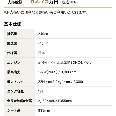
62.75
万円
支払総額
（税込10%）
※お支払いに便利な分割払いもご利用いただけます。
基本仕様
排気量
249cc
製造国
インド
仕様国
日本
エンジン
油冷4サイクル単気筒SOHC4バルブ
最高出力
19kW(26PS) / 9,300rpm
最大トルク
22N・m(2.2kgf・m) / 7,300rpm
タンク容量
12ℓ
全長×全幅×全高
2,180×880×1,355mm
シート高
835mm