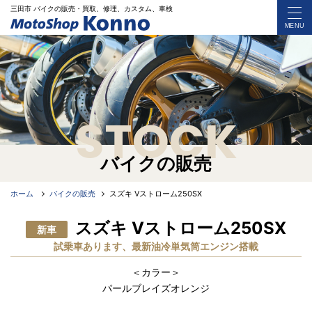
三田市 バイク
の
販売・買取、修理、カスタム、車検
MENU
STOCK
バイクの販売
ホーム
バイクの販売
スズキ Vストローム250SX
スズキ Vストローム250SX
新車
試乗車あります、最新油冷単気筒エンジン搭載
＜カラー＞
パールブレイズオレンジ