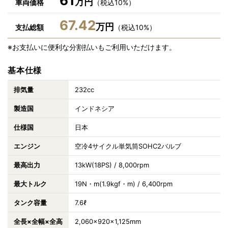
61
万円
車両価格
（税込10%）
67.42
万円
支払総額
（税込10%）
※お支払いに便利な分割払いもご利用いただけます。
基本仕様
排気量
232cc
製造国
インドネシア
仕様国
日本
エンジン
空冷4サイクル単気筒SOHC2バルブ
最高出力
13kW(18PS) / 8,000rpm
最大トルク
19N・m(1.9kgf・m) / 6,400rpm
タンク容量
7.6ℓ
全長×全幅×全高
2,060×920×1,125mm