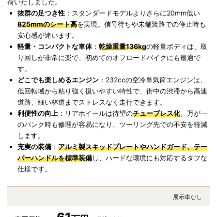
荷いたしました。
抜群の足つき性
：スタンダードモデルよりさらに20mm低い
825mmのシート高
を実現。信号待ちや未舗装路での停止時も
安心感が違います。
軽量・コンパクトな車体
：
乾燥重量136kg
の軽量ボディは、取
り回しが非常に楽で、初めてのオフロードバイクにも最適で
す。
どこでも楽しめるエンジン
：232ccの空冷単気筒エンジンは、
低回転域から粘り強く扱いやすい特性で、街中の渋滞から高速
道路、細い林道までストレスなく走行できます。
利便性の向上
：リアホイールは待望の
チューブレス化
。万が一
のパンク時も修理が容易になり、ツーリング先での不安を軽減
します。
充実の装備
：
アルミ製スキッドプレートやハンドガード、テー
パーハンドルを標準装備
し、ハードな環境にも対応するタフな
仕様です。
展示車なし