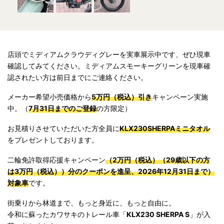
店頭でミディアムクラウディグレーを実車展示中です、ぜひ現車
確認してみてください。ミディアムスモーキーグリーンを現車確
認されたい方は前日までにご連絡ください。
メーカー希望小売価格から
5万円（税込）引き
キャンペーン実施
中。（
7月31日までのご登録
の方限定）
お見積りさせていただいた方全員に
KLX230SHERPAミニタオル
をプレゼントしております。
二輪免許取得応援キャンペーン
（2万円（税込）（29歳以下の方
は3万円（税込））分のクーポンを進呈、2026年12月31日まで）
対象車
です。
街乗りから林道まで、もっと身近に、もっと自由に。
令和に蘇ったカワサキのトレール車「
KLX230 SHERPA S
」が入