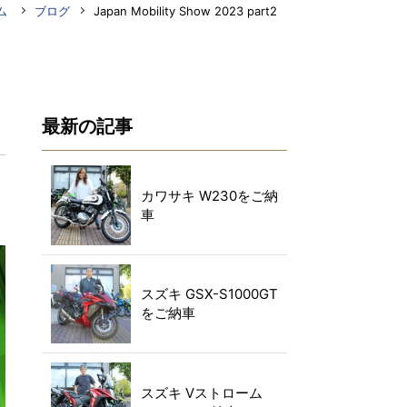
ム
ブログ
Japan Mobility Show 2023 part2
最新の記事
カワサキ W230をご納
車
スズキ GSX-S1000GT
をご納車
スズキ Vストローム