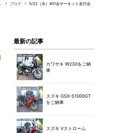
ム
ブログ
5/22（水）401会サーキット走行会
最新の記事
カワサキ W230をご納
車
スズキ GSX-S1000GT
をご納車
スズキ Vストローム