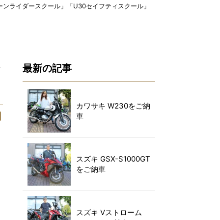
ーンライダースクール」「U30セイフティスクール」
ィ
最新の記事
カワサキ W230をご納
車
スズキ GSX-S1000GT
をご納車
スズキ Vストローム