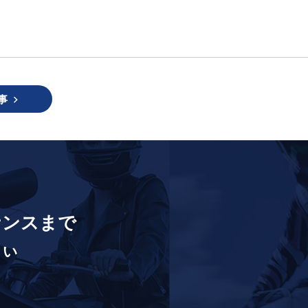
事
ナンスまで
さい