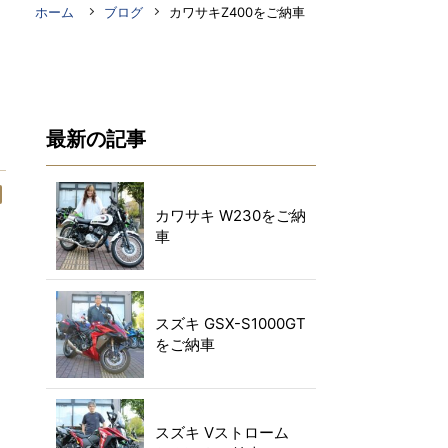
ホーム
ブログ
カワサキZ400をご納車
最新の記事
カワサキ W230をご納
車
スズキ GSX-S1000GT
をご納車
スズキ Vストローム