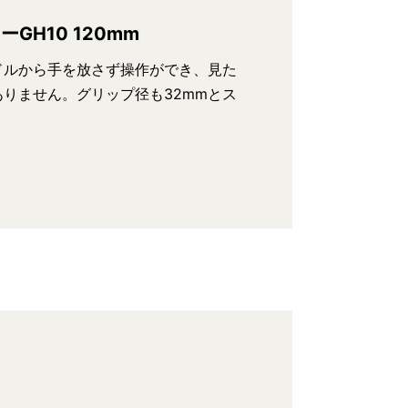
GH10 120mm
ドルから手を放さず操作ができ、見た
りません。グリップ径も32mmとス
。