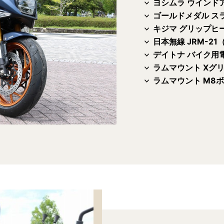
ヨシムラ ウインド
ゴールドメダル ス
キジマ グリップヒー
日本無線 JRM-21（
デイトナ バイク用電源 
ラムマウント Xグ
ラムマウント M8