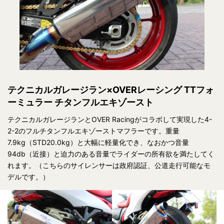
テクニカルガレージラン×OVERレーシング TTフォ
ーミュラー チタンフルエキゾースト
テクニカルガレージランとOVER Racingがコラボして実現した4-
2-2のフルチタンフルエキゾーストマフラーです。重量
7.9kg（STD20.0kg）と大幅に軽量化でき、なおかつ音量
94db（近接）と迫力のある音量でライダーの所有欲を満たしてく
れます。（こちらのサイレンサーは政府認証、公道走行可能なモ
デルです。）